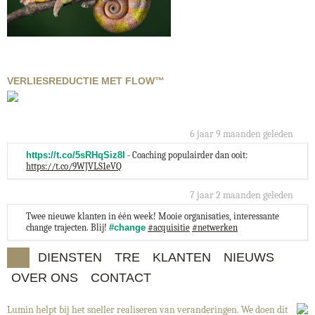
VERLIESREDUCTIE MET FLOW™
6 jaar 9 maanden
geleden
https://t.co/5sRHqSiz8I
- Coaching populairder dan ooit:
https://t.co/9WJVLS1eVQ
7 jaar 2 maanden
geleden
Twee nieuwe klanten in één week! Mooie organisaties, interessante
change trajecten. Blij!
#change
#acquisitie
#netwerken
DIENSTEN
TRE
KLANTEN
NIEUWS
OVER ONS
CONTACT
Lumin helpt bij het sneller realiseren van veranderingen. We doen dit