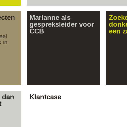
ecten
Marianne als
Zoeke
gespreksleider voor
donke
CCB
een 
eel
 in
2 reacties
r dan
Klantcase
t