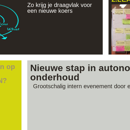
 voorop
Zo krijg je draagvlak voor
n
een nieuwe koers
2 reacties
en op
Nieuwe stap in auton
onderhoud
AN?
Grootschalig intern evenement door e