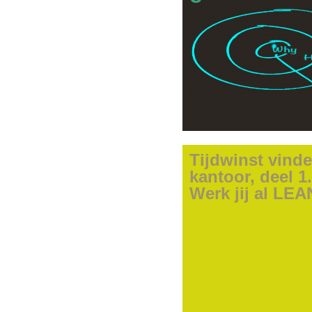
Regionale Rabobank
in het Nieuwe Werke
Tijdwinst vind
kantoor, deel 1.
Werk jij al LE