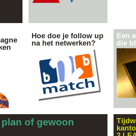
Hoe doe je follow up
Een e
pagne
na het netwerken?
die b
ken
7 tips voor mooie matches
 plan of gewoon
Tijdw
kanto
2.LE