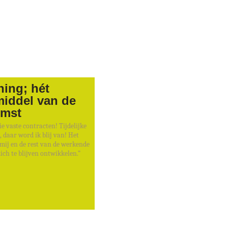
ing; hét
iddel van de
omst
e vaste contracten! Tijdelijke
 daar word ik blij van! Het
 mij en de rest van de werkende
ich te blijven ontwikkelen.”