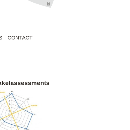
S
CONTACT
kkelassessments