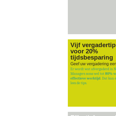
Vijf vergaderti
voor 20%
tijdsbesparing
Geef uw vergadering ee
Er wordt wat afvergaderd in 
Managers soms wel tot
80% v
effectieve werktijd
. Dat kan e
lees de tips.