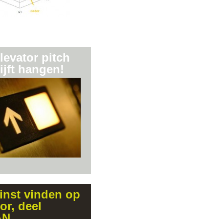
levator pitch
lijft hangen!
inst vinden op
or, deel
AN