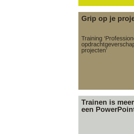
Grip op je proj
Training ‘Profession
opdrachtgeverschap
projecten’
Trainen is mee
een PowerPoin