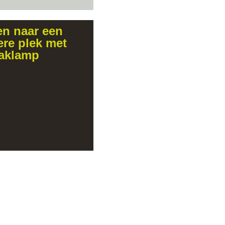
n naar een
re plek met
zaklamp