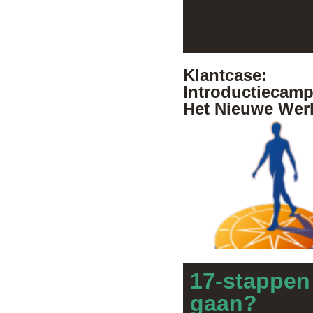
Klantcase:
Introductiecam
Het Nieuwe Wer
17-stappen
gaan?