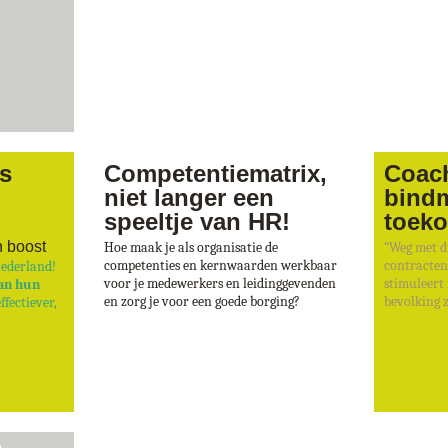
ps
Competentiematrix,
Coach
niet langer een
bindm
speeltje van HR!
toek
n boost
Hoe maak je als organisatie de
“Weg met di
competenties en kernwaarden werkbaar
contracten,
Nederland!
voor je medewerkers en leidinggevenden
stimuleert
an hun
en zorg je voor een goede borging?
bevolking z
ffectiever,