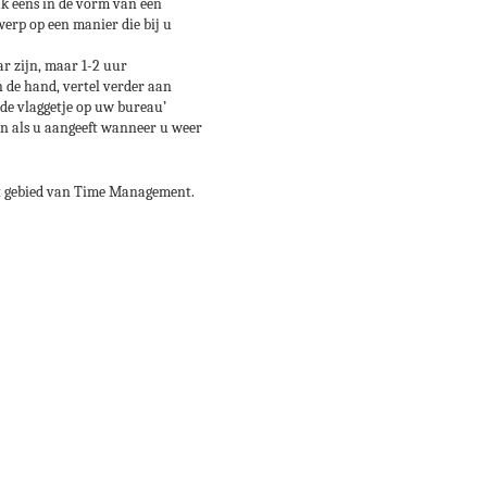
aak eens in de vorm van een
erp op een manier die bij u
ar zijn, maar 1-2 uur
n de hand, vertel verder aan
rode vlaggetje op uw bureau’
ren als u aangeeft wanneer u weer
et gebied van Time Management.