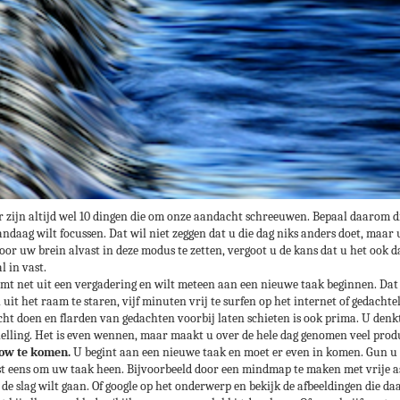
 zijn altijd wel 10 dingen die om onze aandacht schreeuwen. Bepaal daarom d
daag wilt focussen. Dat wil niet zeggen dat u die dag niks anders doet, maar u
Door uw brein alvast in deze modus te zetten, vergoot u de kans dat u het ook
l in vast.
t net uit een vergadering en wilt meteen aan een nieuwe taak beginnen. Dat 
 uit het raam te staren, vijf minuten vrij te surfen op het internet of gedachte
ht doen en flarden van gedachten voorbij laten schieten is ook prima. U denk
nelling. Het is even wennen, maar maakt u over de hele dag genomen veel pro
flow te komen.
U begint aan een nieuwe taak en moet er even in komen. Gun u z
 eens om uw taak heen. Bijvoorbeeld door een mindmap te maken met vrije asso
slag wilt gaan. Of google op het onderwerp en bekijk de afbeeldingen die daar