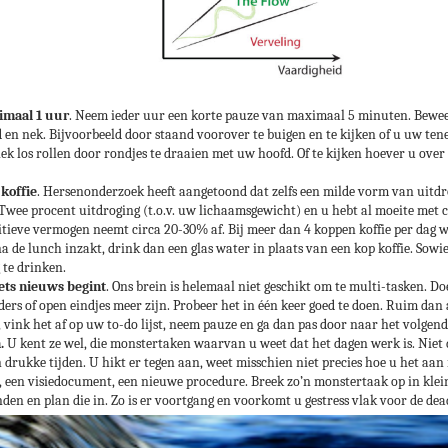
imaal 1 uur
. Neem ieder uur een korte pauze van maximaal 5 minuten. Beweeg
en nek. Bijvoorbeeld door staand voorover te buigen en te kijken of u uw te
ek los rollen door rondjes te draaien met uw hoofd. Of te kijken hoever u ove
 koffie
. Hersenonderzoek heeft aangetoond dat zelfs een milde vorm van uitdro
. Twee procent uitdroging (t.o.v. uw lichaamsgewicht) en u hebt al moeite met
ieve vermogen neemt circa 20-30% af. Bij meer dan 4 koppen koffie per dag w
 na de lunch inzakt, drink dan een glas water in plaats van een kop koffie. So
 te drinken.
ets nieuws begint
. Ons brein is helemaal niet geschikt om te multi-tasken. Do
ders of open eindjes meer zijn. Probeer het in één keer goed te doen. Ruim dan 
 vink het af op uw to-do lijst, neem pauze en ga dan pas door naar het volgend
.
U kent ze wel, die monstertaken waarvan u weet dat het dagen werk is. Niet 
 drukke tijden. U hikt er tegen aan, weet misschien niet precies hoe u het aa
, een visiedocument, een nieuwe procedure. Breek zo’n monstertaak op in klei
en en plan die in. Zo is er voortgang en voorkomt u gestress vlak voor de dea