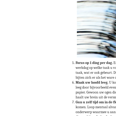
Focus op 1 ding per dag.
Er
werkdag op welke taak u van
taak, wat er ook gebeurt. 
bijten zich er als het ware a
Maak uw hoofd leeg.
U kom
leeg door bijvoorbeeld even
papier. Gewoon uw ogen dic
haalt uw brein uit de vers
Gun u zelf tijd om in de 
komen. Loop mentaal alvast
onderwerp waarmee u aan de 