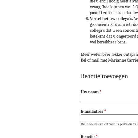
die u erbij nodig heeft alv
vraag, ‘hoe kunnen we…’. 
past. U zult merken dat uw
Vertel het uw collega’s.
Ve
geconcentreerd aan iets do
collega’s dat u een concent
betekent dat u ongestoord a
wel bereikbaar bent.
Meer weten over lekker ontspan
Bel of mail met
Marianne Carriè
Reactie toevoegen
Uw naam
*
E-mailadres
*
De inhoud van dit veld is privé en z
Reactie
*