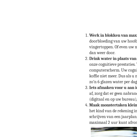
Werk in blokken van max
doorbloeding van uw hoofd 
vingertoppen. Of even uw n
dan weer door.
Drink water in plaats van
onze cognitieve prestaties
computerscherm. Uw cognit
koffie niet meer. Dus als u
zo’n 6 glazen water per dag
Iets afmaken voor u aan i
af, zorg dat er geen nabran
(digitaal en op uw bureau),
Maak monstertaken klein
het kind van de rekening in
schrijven van een jaarplan
maximaal 2 uur kunt afrond