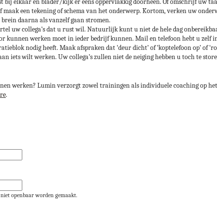
ast bij elkaar en blader/kijk er eens oppervlakkig doorheen. Of omschrijf uw t
Of maak een tekening of schema van het onderwerp. Kortom, verken uw onderw
 brein daarna als vanzelf gaan stromen.
rtel uw collega’s dat u rust wil. Natuurlijk kunt u niet de hele dag onbereikba
or kunnen werken moet in ieder bedrijf kunnen. Mail en telefoon hebt u zelf i
ratieblok nodig heeft. Maak afspraken dat ‘deur dicht’ of ‘koptelefoon op’ of ‘
an iets wilt werken. Uw collega’s zullen niet de neiging hebben u toch te sto
nen werken? Lumin verzorgt zowel trainingen als individuele coaching op h
re
.
al niet openbaar worden gemaakt.