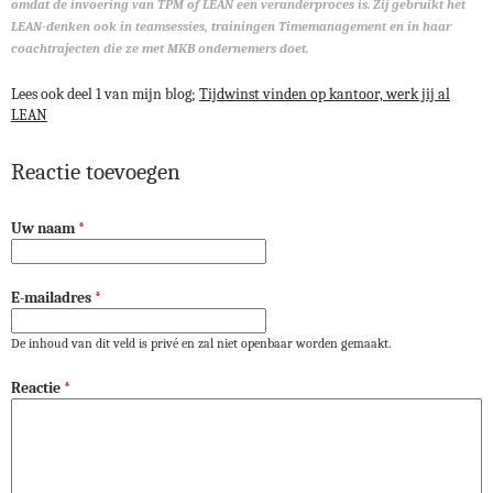
omdat de invoering van TPM of LEAN een veranderproces is. Zij gebruikt het
LEAN-denken ook in teamsessies, trainingen Timemanagement en in haar
coachtrajecten die ze met MKB ondernemers doet.
Lees ook deel 1 van mijn blog;
Tijdwinst vinden op kantoor, werk jij al
LEAN
Reactie toevoegen
Uw naam
*
E-mailadres
*
De inhoud van dit veld is privé en zal niet openbaar worden gemaakt.
Reactie
*