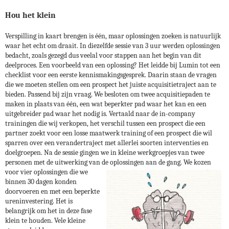
Hou het klein
Verspilling in kaart brengen is één, maar oplossingen zoeken is natuurlijk
waar het echt om draait. In diezelfde sessie van 3 uur werden oplossingen
bedacht, zoals gezegd dus veelal voor stappen aan het begin van dit
deelproces. Een voorbeeld van een oplossing? Het leidde bij Lumin tot een
checklist voor een eerste kennismakingsgesprek. Daarin staan de vragen
die we moeten stellen om een prospect het juiste acquisitietraject aan te
bieden. Passend bij zijn vraag. We besloten om twee acquisitiepaden te
maken in plaats van één, een wat beperkter pad waar het kan en een
uitgebreider pad waar het nodig is. Vertaald naar de in-company
trainingen die wij verkopen, het verschil tussen een prospect die een
partner zoekt voor een losse maatwerk training of een prospect die wil
sparren over een verandertraject met allerlei soorten interventies en
doelgroepen. Na de sessie gingen we in kleine werkgroepjes van twee
personen met de uitwerking van de oplossingen aan de gang.
We kozen
voor vier oplossingen die we
binnen 30 dagen konden
doorvoeren en met een beperkte
ureninvestering. Het is
belangrijk om het in deze fase
klein te houden. Vele kleine