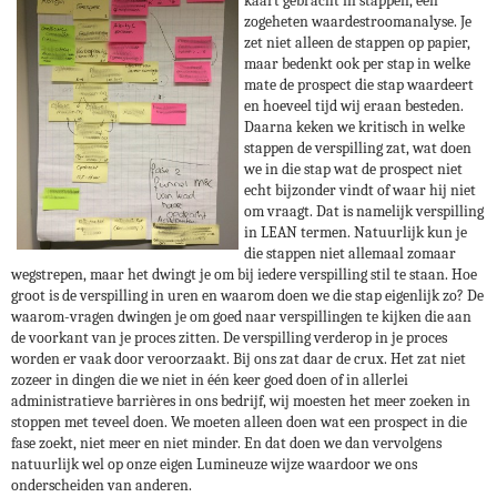
kaart gebracht in stappen, een
zogeheten waardestroomanalyse. Je
zet niet alleen de stappen op papier,
maar bedenkt ook per stap in welke
mate de prospect die stap waardeert
en hoeveel tijd wij eraan besteden.
Daarna keken we kritisch in welke
stappen de verspilling zat, wat doen
we in die stap wat de prospect niet
echt bijzonder vindt of waar hij niet
om vraagt. Dat is namelijk verspilling
in LEAN termen. Natuurlijk kun je
die stappen niet allemaal zomaar
wegstrepen, maar het dwingt je om bij iedere verspilling stil te staan. Hoe
groot is de verspilling in uren en waarom doen we die stap eigenlijk zo? De
waarom-vragen dwingen je om goed naar verspillingen te kijken die aan
de voorkant van je proces zitten. De verspilling verderop in je proces
worden er vaak door veroorzaakt. Bij ons zat daar de crux. Het zat niet
zozeer in dingen die we niet in één keer goed doen of in allerlei
administratieve barrières in ons bedrijf, wij moesten het meer zoeken in
stoppen met teveel doen. We moeten alleen doen wat een prospect in die
fase zoekt, niet meer en niet minder. En dat doen we dan vervolgens
natuurlijk wel op onze eigen Lumineuze wijze waardoor we ons
onderscheiden van anderen.