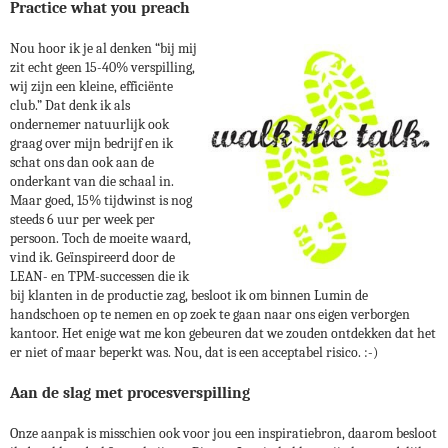
Practice what you preach
Nou hoor ik je al denken “bij mij
zit echt geen 15-40% verspilling,
wij zijn een kleine, efficiënte
club.” Dat denk ik als
ondernemer natuurlijk ook
graag over mijn bedrijf en ik
schat ons dan ook aan de
onderkant van die schaal in.
Maar goed, 15% tijdwinst is nog
steeds 6 uur per week per
persoon. Toch de moeite waard,
vind ik. Geïnspireerd door de
LEAN- en TPM-successen die ik
bij klanten in de productie zag, besloot ik om binnen Lumin de
handschoen op te nemen en op zoek te gaan naar ons eigen verborgen
kantoor. Het enige wat me kon gebeuren dat we zouden ontdekken dat het
er niet of maar beperkt was. Nou, dat is een acceptabel risico. :-)
Aan de slag met procesverspilling
Onze aanpak is misschien ook voor jou een inspiratiebron, daarom besloot