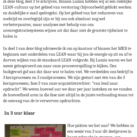
ik deze blog, deel 2 te schrijven. Binnen Lumin hebben wij al een redelijke
LEAN-cultuur op het gebied van verstoring (bijvoorbeeld geblokt werken
en duidelijke e-mail spelregels). Op het gebied van het reduceren van
zoektijd en overlegtijd zijn er bij ons ook absoluut nog wel
verbeterpunten, maar analyses met behulp van ons
urenregistratiesysteem wijzen uit dat daar niet de grootste tijdwinst te
halen is.
In deel 1 van deze blog adviseerde ik om op kantoor of binnen het MKB te
beginnen met onderdelen van LEAN waar bij jou de energie op zit en af te
durven wijken van de standaard LEAN-volgorde. Bij Lumin waren we het
meest geïnspireerd om naar onze procesverspilling te kijken. Ons
buikgevoel gaf aan dat daar wat te halen viel. We verdeelden ons bedrijf in
3 kernprocessen en 3 randprocessen. We zijn gestart met één van die 3
kernprocessen; fase 2 van onze acquisitietrechter: “van lead naar
opdracht”. We weten hoeveel uur we daar per jaar insteken en we vonden
de hoeveelheid uren in die fase niet altijd in de juiste verhouding staan tot
de omvang van de te verwerven opdrachten.
In 3 uur klaar
Hoe pakten we het aan? We hebben in
een sessie van 3 uur dit deelproces in