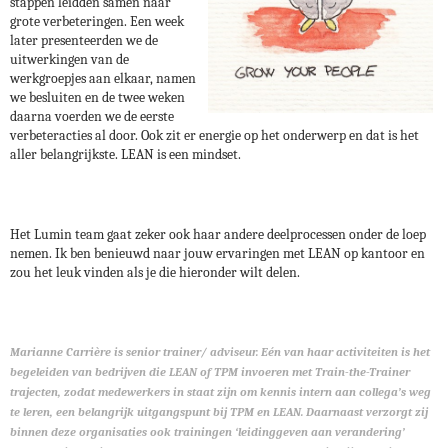
stappen leidden samen naar
grote verbeteringen. Een week
later presenteerden we de
uitwerkingen van de
werkgroepjes aan elkaar, namen
we besluiten en de twee weken
daarna voerden we de eerste
verbeteracties al door. Ook zit er energie op het onderwerp en dat is het
aller belangrijkste. LEAN is een mindset.
Het Lumin team gaat zeker ook haar andere deelprocessen onder de loep
nemen. Ik ben benieuwd naar jouw ervaringen met LEAN op kantoor en
zou het leuk vinden als je die hieronder wilt delen.
Marianne Carrière is senior trainer/ adviseur. Eén van haar activiteiten is het
begeleiden van bedrijven die LEAN of TPM invoeren met Train-the-Trainer
trajecten, zodat medewerkers in staat zijn om kennis intern aan collega’s weg
te leren, een belangrijk uitgangspunt bij TPM en LEAN. Daarnaast verzorgt zij
binnen deze organisaties ook trainingen ‘leidinggeven aan verandering’