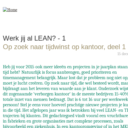
Jump to navigation
Werk jij al LEAN? - 1
Op zoek naar tijdwinst op kantoor, deel 1
15 de
Heb jij voor 2015 ook meer ideeën en projecten in je jaarplan staan
tijd hebt? Natuurlijk is focus aanbrengen, goed prioriteren en
timemanagement belangrijk. Maar lost dat je probleem nog niet op
moet je lucht creëren. Op zoek naar tijd, die wel besteed wordt, ma
bijdraagt aan het leveren van waarde aan je klant. Onderzoek wijst
dit zogenaamde ‘verborgen kantoor’ in de meeste bedrijven 15-40
totale inzet van mensen bedraagt. Dat is 6 tot 16 uur per werkweek
persoon! Stel je eens voor hoeveel prachtige nieuwe projecten je k
in die tijd. Het afgelopen jaar was ik betrokken bij veel LEAN- en 
trajecten bij klanten. Dit gedachtegoed vindt vooral een vruchtba
in fabrieken en grote organisaties met complexe processen, zoals
bijvoorbeeld een ziekenhuis. In een kantooromgeving of in het MKB