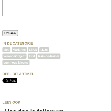
IN DE CATEGORIE
blog
Marianne
LEAN
LN26
verandertraject
TPM
train-de-trainer
Lumineus Nieuws
DEEL DIT ARTIKEL
LEES OOK