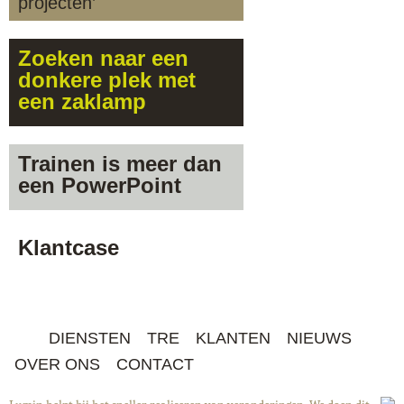
projecten’
Zoeken naar een
donkere plek met
een zaklamp
Trainen is meer dan
een PowerPoint
Klantcase
DIENSTEN
TRE
KLANTEN
NIEUWS
OVER ONS
CONTACT