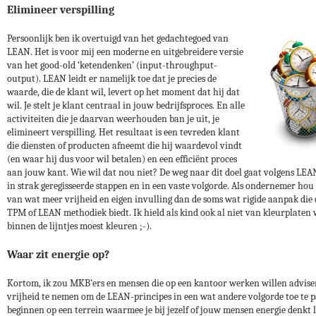
Elimineer verspilling
Persoonlijk ben ik overtuigd van het gedachtegoed van
LEAN. Het is voor mij een moderne en uitgebreidere versie
van het good-old ‘ketendenken’ (input-throughput-
output). LEAN leidt er namelijk toe dat je precies de
waarde, die de klant wil, levert op het moment dat hij dat
wil. Je stelt je klant centraal in jouw bedrijfsproces. En alle
activiteiten die je daarvan weerhouden ban je uit, je
elimineert verspilling. Het resultaat is een tevreden klant
die diensten of producten afneemt die hij waardevol vindt
(en waar hij dus voor wil betalen) en een efficiënt proces
aan jouw kant. Wie wil dat nou niet? De weg naar dit doel gaat volgens LE
in strak geregisseerde stappen en in een vaste volgorde. Als ondernemer hou 
van wat meer vrijheid en eigen invulling dan de soms wat rigide aanpak die 
TPM of LEAN methodiek biedt. Ik hield als kind ook al niet van kleurplaten 
binnen de lijntjes moest kleuren ;-).
Waar zit energie op?
Kortom, ik zou MKB’ers en mensen die op een kantoor werken willen advis
vrijheid te nemen om de LEAN-principes in een wat andere volgorde toe te p
beginnen op een terrein waarmee je bij jezelf of jouw mensen energie denkt l