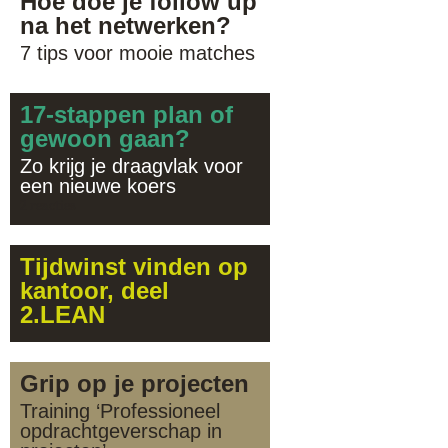
Hoe doe je follow up
na het netwerken?
7 tips voor mooie matches
17-stappen plan of
gewoon gaan?
Zo krijg je draagvlak voor
een nieuwe koers
2 reacties
Tijdwinst vinden op
kantoor, deel
2.LEAN
Grip op je projecten
Training ‘Professioneel
opdrachtgeverschap in