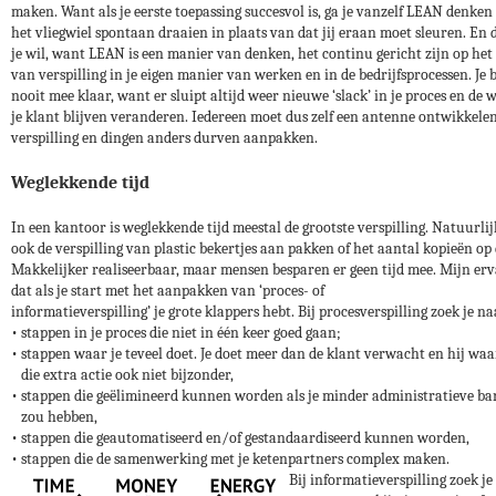
maken. Want als je eerste toepassing succesvol is, ga je vanzelf LEAN denken
het vliegwiel spontaan draaien in plaats van dat jij eraan moet sleuren. En d
je wil, want LEAN is een manier van denken, het continu gericht zijn op he
van verspilling in je eigen manier van werken en in de bedrijfsprocessen. Je 
nooit mee klaar, want er sluipt altijd weer nieuwe ‘slack’ in je proces en de
je klant blijven veranderen. Iedereen moet dus zelf een antenne ontwikkele
verspilling en dingen anders durven aanpakken.
Weglekkende tijd
In een kantoor is weglekkende tijd meestal de grootste verspilling. Natuurlij
ook de verspilling van plastic bekertjes aan pakken of het aantal kopieën op 
Makkelijker realiseerbaar, maar mensen besparen er geen tijd mee. Mijn erv
dat als je start met het aanpakken van ‘proces- of
informatieverspilling’ je grote klappers hebt. Bij procesverspilling zoek je na
• stappen in je proces die niet in één keer goed gaan;
• stappen waar je teveel doet. Je doet meer dan de klant verwacht en hij wa
die extra actie ook niet bijzonder,
• stappen die geëlimineerd kunnen worden als je minder administratieve ba
zou hebben,
• stappen die geautomatiseerd en/of gestandaardiseerd kunnen worden,
• stappen die de samenwerking met je ketenpartners complex maken.
Bij informatieverspilling zoek je