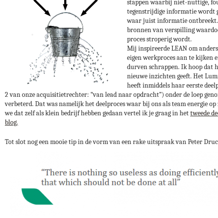
stappen waarbij niet-nuttige, fo
tegenstrijdige informatie wordt 
waar juist informatie ontbreekt.
bronnen van verspilling waardo
proces stroperig wordt.
Mij inspireerde LEAN om anders
eigen werkproces aan te kijken e
durven schrappen. Ik hoop dat h
nieuwe inzichten geeft. Het Lu
heeft inmiddels haar eerste deelp
2 van onze acquisitietrechter: “van lead naar opdracht”) onder de loep gen
verbeterd. Dat was namelijk het deelproces waar bij ons als team energie op 
we dat zelf als klein bedrijf hebben gedaan vertel ik je graag in het
tweede de
blog.
Tot slot nog een mooie tip in de vorm van een rake uitspraak van Peter Dru