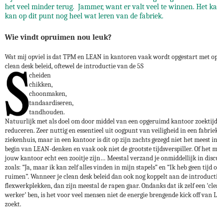
het veel minder terug. Jammer, want er valt veel te winnen. Het k
kan op dit punt nog heel wat leren van de fabriek.
Wie vindt opruimen nou leuk?
Wat mij opviel is dat TPM en LEAN in kantoren vaak wordt opgestart met o
clean desk beleid, oftewel de introductie van de 5S
cheiden
chikken,
choonmaken,
tandaardiseren,
tandhouden.
Natuurlijk met als doel om door middel van een opgeruimd kantoor zoektijd
reduceren. Zeer nuttig en essentieel uit oogpunt van veiligheid in een fabrie
ziekenhuis, maar in een kantoor is dit op zijn zachts gezegd niet het meest i
begin van LEAN-denken en vaak ook niet de grootste tijdsverspiller. Of het 
jouw kantoor echt een zooitje zijn… Meestal verzand je onmiddellijk in disc
zoals: “Ja, maar ik kan zelf alles vinden in mijn stapels” en “Ik heb geen tijd 
ruimen”. Wanneer je clean desk beleid dan ook nog koppelt aan de introduct
flexwerkplekken, dan zijn meestal de rapen gaar. Ondanks dat ik zelf een ‘cl
werker’ ben, is het voor veel mensen niet de energie brengende kick off van 
zoekt.