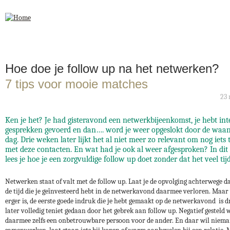
Jump to navigation
Hoe doe je follow up na het netwerken?
7 tips voor mooie matches
23 
Ken je het? Je had gisteravond een netwerkbijeenkomst, je hebt int
gesprekken gevoerd en dan…. word je weer opgeslokt door de waa
dag. Drie weken later lijkt het al niet meer zo relevant om nog iets 
met deze contacten. En wat had je ook al weer afgesproken? In dit 
lees je hoe je een zorgvuldige follow up doet zonder dat het veel tijd
Netwerken staat of valt met de follow up. Laat je de opvolging achterwege d
de tijd die je geïnvesteerd hebt in de netwerkavond daarmee verloren. Maar
erger is, de eerste goede indruk die je hebt gemaakt op de netwerkavond is 
later volledig teniet gedaan door het gebrek aan follow up. Negatief gesteld 
daarmee zelfs een onbetrouwbare persoon voor de ander. En daar wil niem