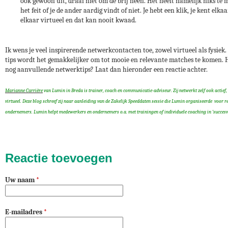
ook gewoon uit, draai niet om de brij heen. Het heeft namelijk niks te
het feit of je de ander aardig vindt of niet. Je hebt een klik, je kent elka
elkaar virtueel en dat kan nooit kwaad.
Ik wens je veel inspirerende netwerkcontacten toe, zowel virtueel als fysiek.
tips wordt het gemakkelijker om tot mooie en relevante matches te komen. H
nog aanvullende netwerktips? Laat dan hieronder een reactie achter.
Marianne Carrière
van Lumin in Breda is trainer, coach en communicatie-adviseur. Zij netwerkt zelf ook actief, 
virtueel. Deze blog schreef zij naar aanleiding van de Zakelijk Speeddaten sessie die Lumin organiseerde voor r
ondernemers. Lumin helpt medewerkers en ondernemers o.a. met trainingen of individuele coaching in ‘succesv
Reactie toevoegen
Uw naam
*
E-mailadres
*