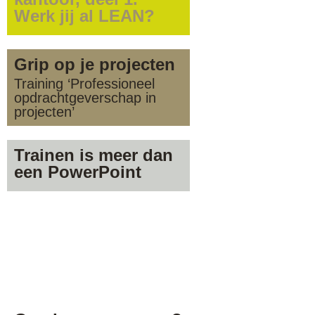
Werk jij al LEAN?
Grip op je projecten
Training ‘Professioneel
opdrachtgeverschap in
projecten’
Trainen is meer dan
een PowerPoint