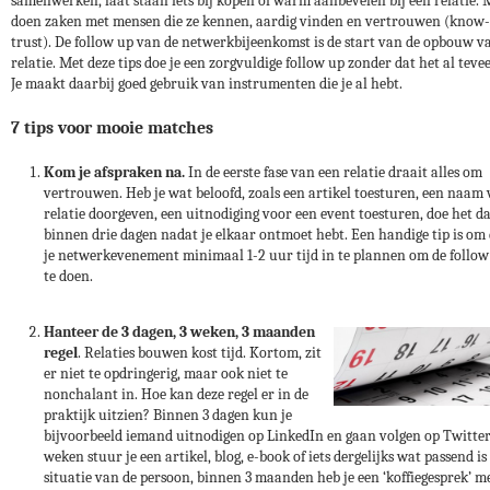
samenwerken, laat staan iets bij kopen of warm aanbevelen bij een relatie.
doen zaken met mensen die ze kennen, aardig vinden en vertrouwen (know-
trust). De follow up van de netwerkbijeenkomst is de start van de opbouw v
relatie. Met deze tips doe je een zorgvuldige follow up zonder dat het al teveel
Je maakt daarbij goed gebruik van instrumenten die je al hebt.
7 tips voor mooie matches
Kom je afspraken na.
In de eerste fase van een relatie draait alles om
vertrouwen. Heb je wat beloofd, zoals een artikel toesturen, een naam
relatie doorgeven, een uitnodiging voor een event toesturen, doe het d
binnen drie dagen nadat je elkaar ontmoet hebt. Een handige tip is om
je netwerkevenement minimaal 1-2 uur tijd in te plannen om de follow 
te doen.
Hanteer de 3 dagen, 3 weken, 3 maanden
regel
. Relaties bouwen kost tijd. Kortom, zit
er niet te opdringerig, maar ook niet te
nonchalant in. Hoe kan deze regel er in de
praktijk uitzien? Binnen 3 dagen kun je
bijvoorbeeld iemand uitnodigen op LinkedIn en gaan volgen op Twitter
weken stuur je een artikel, blog, e-book of iets dergelijks wat passend is 
situatie van de persoon, binnen 3 maanden heb je een ‘koffiegesprek’ m