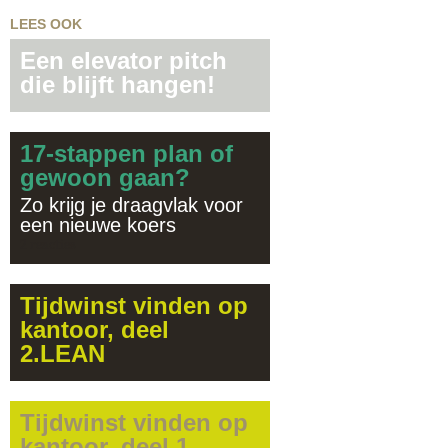
LEES OOK
Een elevator pitch
die blijft hangen!
17-stappen plan of
gewoon gaan?
Zo krijg je draagvlak voor
een nieuwe koers
2 reacties
Tijdwinst vinden op
kantoor, deel
2.LEAN
Tijdwinst vinden op
kantoor, deel 1.