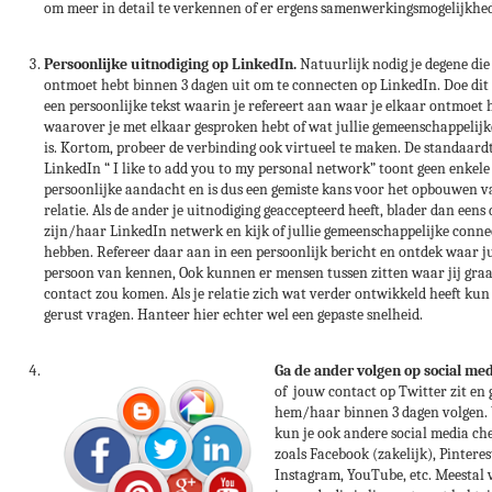
om meer in detail te verkennen of er ergens samenwerkingsmogelijkhed
Persoonlijke uitnodiging op LinkedIn.
Natuurlijk nodig je degene die 
ontmoet hebt binnen 3 dagen uit om te connecten op LinkedIn. Doe dit 
een persoonlijke tekst waarin je refereert aan waar je elkaar ontmoet 
waarover je met elkaar gesproken hebt of wat jullie gemeenschappelijk
is. Kortom, probeer de verbinding ook virtueel te maken. De standaard
LinkedIn “ I like to add you to my personal network” toont geen enkele
persoonlijke aandacht en is dus een gemiste kans voor het opbouwen v
relatie. Als de ander je uitnodiging geaccepteerd heeft, blader dan eens
zijn/haar LinkedIn netwerk en kijk of jullie gemeenschappelijke conne
hebben. Refereer daar aan in een persoonlijk bericht en ontdek waar ju
persoon van kennen, Ook kunnen er mensen tussen zitten waar jij graa
contact zou komen. Als je relatie zich wat verder ontwikkeld heeft kun 
gerust vragen. Hanteer hier echter wel een gepaste snelheid.
Ga de ander volgen op social med
of jouw contact op Twitter zit en 
hem/haar binnen 3 dagen volgen.
kun je ook andere social media ch
zoals Facebook (zakelijk), Pinteres
Instagram, YouTube, etc. Meestal 