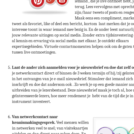
iemand , die je live ontmoet hebt, 
terug. Lees vervolgens met oprecht
zijn/haar tweets of posts en reage
Maak eens een compliment, marke
tweet als favoriet, like of deel een bericht, kortom laat merken dat je o
interesse toont in waar iemand mee bezig is. En de ander leest natuurli
jouw relevante uitingen op social media. Zonder extra tijdsinvestering d
al kennis en ervaring via social media met elkaar. Je ontdekt elkaars
expertisegebieden. Virtuele contactmomenten helpen ook om de gaten t
tussen live ontmoetingen.
Laat de ander zich aanmelden voor je nieuwsbrief en doe dat zelf o
je netwerkcontact direct of binnen de 3 weken termijn of hij/zij geïnter
in het ontvangen van je e-mail nieuwsbrief. Stimuleer dat iemand zich
inschrijft en doe dat andersom ook . Zo werk je op een goede manier aa
uitbreiden van je lezersbestand. Deze nieuwsbrief maak je toch al, hoe
geïnteresseerde lezers, hoe meer rendement je hebt van de tijd die je in
instrument investeert.
Van netwerkcontact naar
kennismakingsgesprek.
Veel mensen willen
in netwerken veel te snel; van visitekaartjes
uitdelen en dan direct naar zaken doen. En