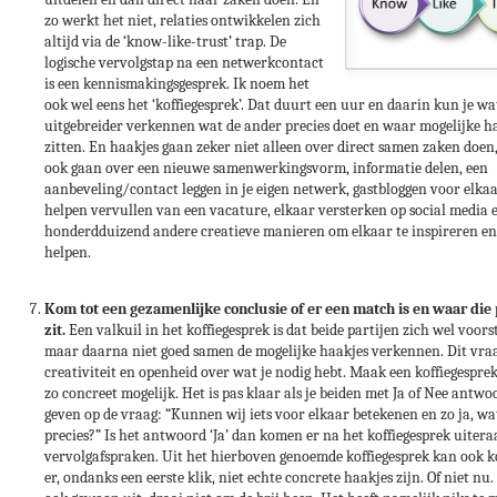
zo werkt het niet, relaties ontwikkelen zich
altijd via de ‘know-like-trust’ trap. De
logische vervolgstap na een netwerkcontact
is een kennismakingsgesprek. Ik noem het
ook wel eens het ‘koffiegesprek’. Dat duurt een uur en daarin kun je wa
uitgebreider verkennen wat de ander precies doet en waar mogelijke h
zitten. En haakjes gaan zeker niet alleen over direct samen zaken doen
ook gaan over een nieuwe samenwerkingsvorm, informatie delen, een
aanbeveling/contact leggen in je eigen netwerk, gastbloggen voor elkaa
helpen vervullen van een vacature, elkaar versterken op social media 
honderdduizend andere creatieve manieren om elkaar te inspireren en
helpen.
Kom tot een gezamenlijke conclusie of er een match is en waar die 
zit.
Een valkuil in het koffiegesprek is dat beide partijen zich wel voors
maar daarna niet goed samen de mogelijke haakjes verkennen. Dit vra
creativiteit en openheid over wat je nodig hebt. Maak een koffiegesprek
zo concreet mogelijk. Het is pas klaar als je beiden met Ja of Nee antw
geven op de vraag: “Kunnen wij iets voor elkaar betekenen en zo ja, wa
precies?” Is het antwoord ‘Ja’ dan komen er na het koffiegesprek uitera
vervolgafspraken. Uit het hierboven genoemde koffiegesprek kan ook 
er, ondanks een eerste klik, niet echte concrete haakjes zijn. Of niet nu.