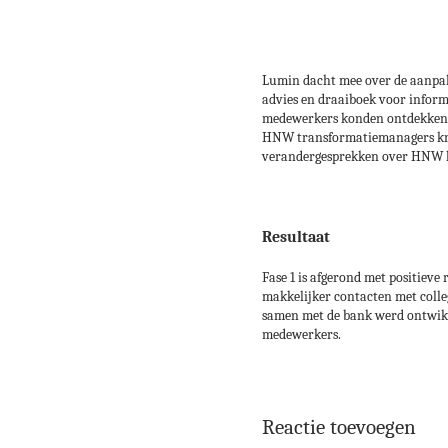
Lumin dacht mee over de aanpa
advies en draaiboek voor informa
medewerkers konden ontdekken w
HNW transformatiemanagers kreg
verandergesprekken over HNW k
Resul​taat
Fase 1 is afgerond met positieve
makkelijker contacten met colle
samen met de bank werd ontwikk
medewerkers.
Reactie toevoegen