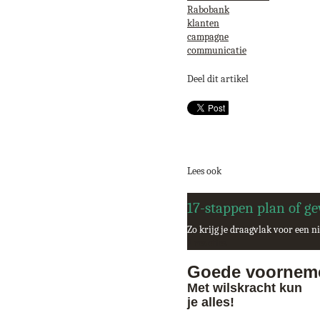
Rabobank
klanten
campagne
communicatie
Deel dit artikel
Lees ook
17-stappen plan of g
Zo krijg je draagvlak voor een 
2 reacties
Goede voornem
Met wilskracht kun
je alles!