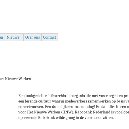
Jump to navigation
en
Nieuws
Over ons
Contact
het Nieuwe Werken
Een taakgerichte, hiërarchische organisatie met vaste regels en p
een lerende cultuur waarin medewerkers samenwerken op basis va
en vertrouwen. Een duidelijke cultuuromslag! En dat alles in een 
voor Het Nieuwe Werken (HNW). Rabobank Nederland is voorlope
opererende Rabobank wilde graag in de voorhoede zitten.