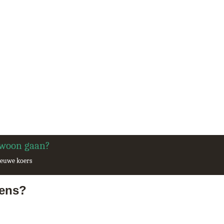
ewoon gaan?
nieuwe koers
ens?