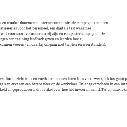
k en maakte daarna een interne communicatie campagne (met een
tiesessies voor het personeel, een digitale test waarmee
at voor soort veranderaar zij zijn en een postercampagne). De
en een training feedback geven en leerden hoe zij
unnen voeren (en daarbij omgaan met twijfels en weerstanden).
 resultaten zichtbaar en voelbaar: mensen laten hun vaste werkplek los, gaan 
ga’s en ervaren een betere sfeer op de werkvloer. Onlangs verscheen in een in
eld en geproduceerd, dit artikel over hoe het invoeren van HNW bij deze lok