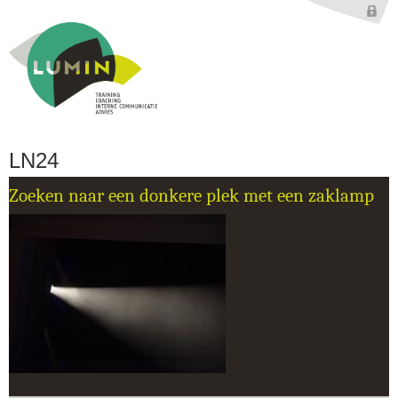
Jump to navigation
LN24
Zoeken naar een donkere plek met een zaklamp