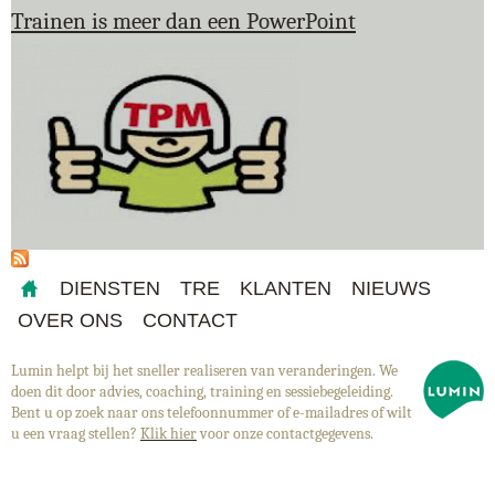
Trainen is meer dan een PowerPoint
DIENSTEN
TRE
KLANTEN
NIEUWS
OVER ONS
CONTACT
Lumin helpt bij het sneller realiseren van veranderingen. We
doen dit door advies, coaching, training en sessiebegeleiding.
Bent u op zoek naar ons telefoonnummer of e-mailadres of wilt
u een vraag stellen?
Klik hier
voor onze contactgegevens.