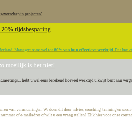
tgeverschap in projecten’
r 20% tijdsbesparing
derland! Managers soms wel tot
80% van hun effectieve werktijd
. Dat kan ef
o moeilijk is het niet!
dmeetings… hebt u wel eens berekend hoeveel werktijd u kwijt bent aan verg
iseren van veranderingen. We doen dit door advies, coaching, training en sessie
nnummer of e-mailadres of wilt u een vraag stellen?
Klik hier
voor onze contac