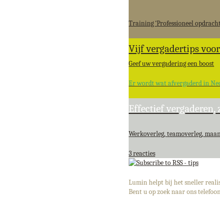
Training ‘Professioneel opdrach
Vijf vergadertips voo
Geef uw vergadering een boost
Er wordt wat afvergaderd in Ne
Effectief vergaderen, z
Werkoverleg, teamoverleg, maan
3 reacties
Lumin helpt bij het sneller real
Bent u op zoek naar ons telefoo