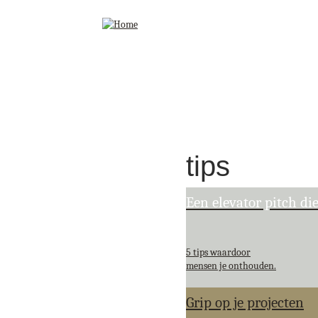
tips
Een elevator pitch die
5 tips waardoor
mensen je onthouden.
Grip op je projecten