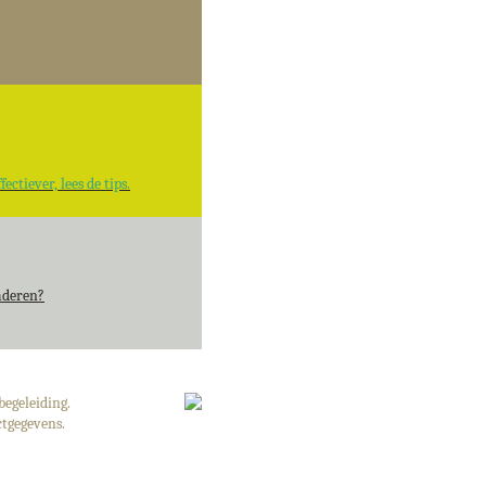
fectiever, lees de tips.
aderen?
begeleiding.
tgegevens.