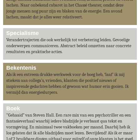
lachen. Naar onbekend cabaret in het Chassé theater, omdat deze
jonge mensen nog puur zijn en blaken van de energie. Een avond
lachen, maakt dat je alles weer relativeert.
Specialisme
Verandertrajecten die ook werkelijk tot verbetering leiden. Gevoelige
onderwerpen communiceren. Abstract beleid omzetten naar concrete
resultaten en praktische acties.
Bekentenis
Als ik een extreem drukke werkweek voor de boeg heb,
‘
laaf’ ik mij
stiekem aan collega’s, vrienden, klanten die positief nieuws of
inspirerende gedachtes hebben of gewoon wat humor erin gooien. Ik
vermijd dan energieslurpers.
Boek
"Gehaaid” van Steven Hall. Een rare mix van een psychotriller en een
fantasieverhaal waarbij iedere bladzijde je verbaast qua tekst en
vormgeving. En minimaal twee vakboeken per maand. Daarbij heb ik
los gelaten dat ik alle bladzijden moet lezen. Bevrijdend! Als ik er maar
1 of 2 bruikbare dingen uithaal voor mijzelf of onze klanten is het goed.