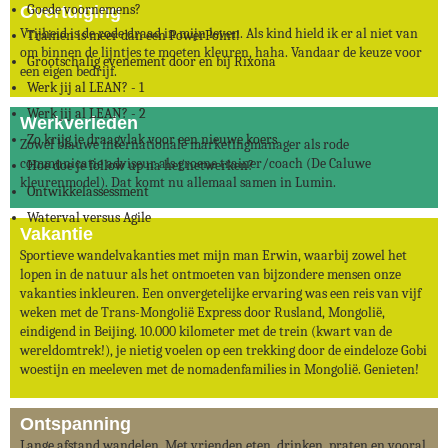
Goede voornemens?
Overtuiging
Vrijheid is de rode draad in mijn leven. Als kind hield ik er al niet van
Trainen is meer dan een PowerPoint!
om binnen de lijntjes te moeten kleuren, haha. Vandaar de keuze voor
Grootschalig evenement door en bij Rixona
een eigen bedrijf.
Werk jij al LEAN? - 1
Werk jij al LEAN? - 2
Werkverleden
Zo krijg je draagvlak voor een nieuwe koers
Zowel blauwe internationale marketingmanager als rode
communicatie adviseur als groene trainer/coach (De Caluwe
Hoe doe je follow up na het netwerken?
kleurenmodel). Dat komt nu allemaal samen in Lumin.
Ontwikkelassessment
Waterval versus Agile
Vak​antie
Sportieve wandelvakanties met mijn man Erwin, waarbij zowel het
lopen in de natuur als het ontmoeten van bijzondere mensen onze
vakanties inkleuren. Een onvergetelijke ervaring was een reis van vijf
weken met de Trans-Mongolië Express door Rusland, Mongolië,
eindigend in Beijing. 10.000 kilometer met de trein (kwart van de
wereldomtrek!), je nietig voelen op een trekking door de eindeloze Gobi
woestijn en meeleven met de nomadenfamilies in Mongolië. Genieten!
Ontspanning
Lange afstand wandelen. Met vrienden eten, drinken, praten en vooral